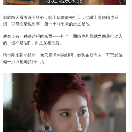
邢武白天看着漫不经心，晚上却偷偷去打工；他嘴上总嫌晴也麻
烦，可每次晴也出事，第一个冲出来的永远是他。
他身上有一种很难得的东西——担当，而晴也和邢武之间最打动人
的，也不是“甜”，而是互相治愈。
晴也刚来到小镇时，像只竖满刺的刺猬，她防备所有人，可邢武偏
偏一点点把她拉回生活。