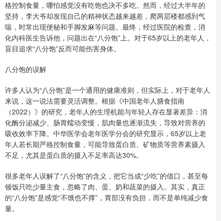
格控制食量，哪怕感觉没有吃饱也决不多吃。然而，经过大半年的
坚持，李大爷却发现自己的精神状态越来越差，爬两层楼都感到气
喘，时常出现便秘和手脚发麻等问题。最终，经过医院的检查，消
化内科医生告诉他，问题出在“八分饱”上。对于65岁以上的老年人，
盲目追求“八分饱”反而可能伤害身体。
八分饱的误解
许多人认为“八分饱”是一个通用的健康准则，但实际上，对于老年人
来说，这一说法需要灵活调整。根据《中国老年人膳食指南
（2022）》的研究，老年人的生理机能与年轻人存在显著差异：消
化酶分泌减少、肠胃蠕动变慢，肌肉量也逐渐流失，导致对营养的
吸收效率下降。中华医学会老年医学分会的研究显示，65岁以上老
年人若长期严格控制食量，可能导致蛋白质、矿物质等营养素摄入
不足，尤其是蛋白质的摄入不足率高达30%。
很多老年人误解了“八分饱”的含义，把它当成“少吃”的借口，甚至每
顿饭只吃少量主食，忽略了肉、蛋、奶和蔬菜的摄入。其实，真正
的“八分饱”是感觉“不饿也不撑”，胃部没有负担，而不是单纯减少食
量。