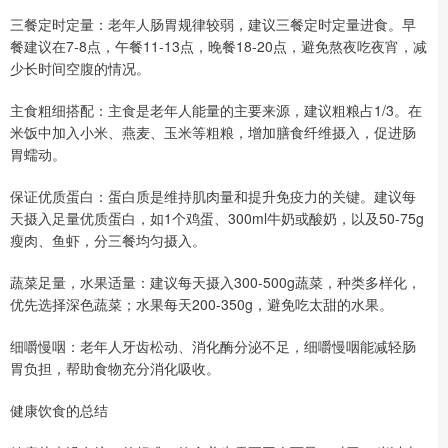
三餐定时定量：老年人肠胃规律较弱，建议三餐定时定量进食。早
餐建议在7-8点，午餐11-13点，晚餐18-20点，避免熬夜吃夜宵，减
少长时间空腹的情况。
主食粗细搭配：主食是老年人能量的主要来源，建议粗粮占1/3。在
米饭中加入小米、燕麦、玉米等粗粮，增加膳食纤维摄入，促进肠
胃蠕动。
保证优质蛋白：蛋白质是维持肌肉量和提升免疫力的关键。建议每
天摄入足量优质蛋白，如1个鸡蛋、300ml牛奶或酸奶，以及50-75g
瘦肉、鱼虾，分三餐均匀摄入。
蔬菜足量，水果适量：建议每天摄入300-500g蔬菜，种类多样化，
优先选择深色蔬菜；水果每天200-350g，避免吃太甜的水果。
细嚼慢咽：老年人牙齿松动、消化酶分泌不足，细嚼慢咽能减轻肠
胃负担，帮助食物充分消化吸收。
健康饮食的总结