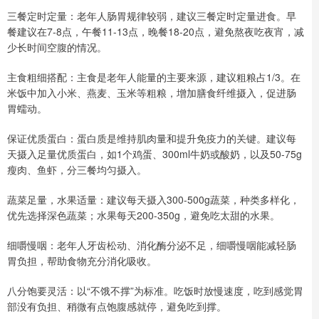
三餐定时定量：老年人肠胃规律较弱，建议三餐定时定量进食。早
餐建议在7-8点，午餐11-13点，晚餐18-20点，避免熬夜吃夜宵，减
少长时间空腹的情况。
主食粗细搭配：主食是老年人能量的主要来源，建议粗粮占1/3。在
米饭中加入小米、燕麦、玉米等粗粮，增加膳食纤维摄入，促进肠
胃蠕动。
保证优质蛋白：蛋白质是维持肌肉量和提升免疫力的关键。建议每
天摄入足量优质蛋白，如1个鸡蛋、300ml牛奶或酸奶，以及50-75g
瘦肉、鱼虾，分三餐均匀摄入。
蔬菜足量，水果适量：建议每天摄入300-500g蔬菜，种类多样化，
优先选择深色蔬菜；水果每天200-350g，避免吃太甜的水果。
细嚼慢咽：老年人牙齿松动、消化酶分泌不足，细嚼慢咽能减轻肠
胃负担，帮助食物充分消化吸收。
八分饱要灵活：以“不饿不撑”为标准。吃饭时放慢速度，吃到感觉胃
部没有负担、稍微有点饱腹感就停，避免吃到撑。