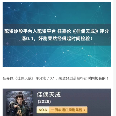
任嘉伦《佳偶天成》评分涨了0.1，果然好剧是经得起时间检验的！